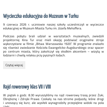
ortograficzny
"Mistrz
Ortografii":
Wycieczka edukacyjna do Muzeum w Turku
9 czerwca 2026 r. uczniowie naszej szkoły uczestniczyli w wycieczce
edukacyjnej w Muzeum Miasta Turku im. Józefa Mehoffera.
Podczas pobytu brali udział w warsztatach muzealnych, zwiedzili
projektornię Kina Tur oraz mieli okazję podziwiać oryginalne stroje
wykorzystane w filmie „Bitwa Warszawska 1920”. W programie znalazło
się również zwiedzanie Kościoła Ewangelicko-Augsburskiego oraz spacer
po centrum miasta, który zakończył się słodkim akcentem – wizytą w
lodziarni i chwilą relaksu przy pysznych lodach.
Wycieczka
Czytaj więcej
edukacyjna
do
Muzeum
w
Rajd rowerowy klas VII i VIII
Turku:
W piątek o godz. 8.30 wyruszyliśmy na rajd rowerowy trasą przez Żuki,
Obrębiznę i Zdrojki Prawe. Czekały na nas strome podjazdy, leśne drogi
i unoszący się kurz, ale wysiłek wynagrodziły przepiękne widoki na pola
i łąki.