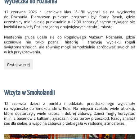
Wycieczka do Poznania
17 czerwca 2026 r. uczniowie klas IV–VIII wybrali się na wycieczkę
do Poznania. Pierwszym punktem programu był Stary Rynek, gdzie
uczestnicy mieli okazję punktualnie o 12:00 zobaczyć słynne trykające się
koziołki na wieży Ratusza jedną z największych atrakcji miasta.
Następnie grupa udała się do Rogalowego Muzeum Poznania, gdzie
uczniowie nie tylko poznali historię i tradycję wypieku rogali
świętomarcińskich, ale również mogli samodzielnie spróbować swoich sił
w ich przygotowaniu.
Wycieczka
Czytaj więcej
do
Poznania:
Wizyta w Smokolandii
12 czerwca dzieci z punktu i oddziału przedszkolnego wyjechały
na wycieczkę do Smokolandii w Kole. Na miejscu czekało wiele atrakcji,
które dostarczyły wiele radości i dobrej zabawy. Dzieci mogły korzystać
m.in. z basenów z kulkami, zjeżdżalni oraz torów przeszkód. Każdy znalazł
coś dla siebie, a wspólna zabawa przebiegała w radosnej atmosferze.