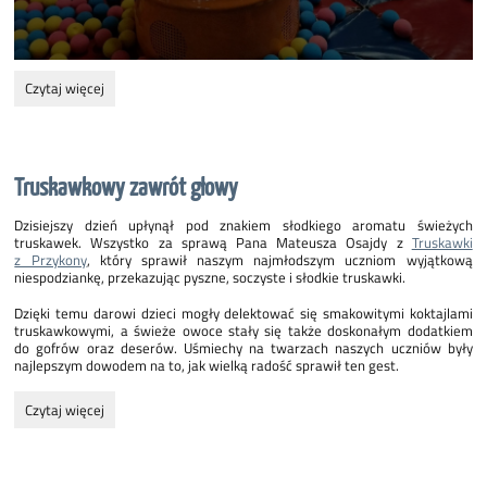
Wizyta
Czytaj więcej
w
Smokolandii:
Truskawkowy zawrót głowy
Dzisiejszy dzień upłynął pod znakiem słodkiego aromatu świeżych
truskawek. Wszystko za sprawą Pana Mateusza Osajdy z
Truskawki
z Przykony
, który sprawił naszym najmłodszym uczniom wyjątkową
niespodziankę, przekazując pyszne, soczyste i słodkie truskawki.
Dzięki temu darowi dzieci mogły delektować się smakowitymi koktajlami
truskawkowymi, a świeże owoce stały się także doskonałym dodatkiem
do gofrów oraz deserów. Uśmiechy na twarzach naszych uczniów były
najlepszym dowodem na to, jak wielką radość sprawił ten gest.
Truskawkowy
Czytaj więcej
zawrót
głowy: