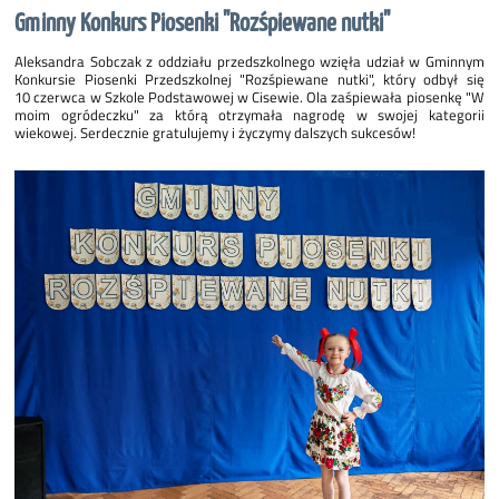
Gminny Konkurs Piosenki "Rozśpiewane nutki"
Aleksandra Sobczak z oddziału przedszkolnego wzięła udział w Gminnym
Konkursie Piosenki Przedszkolnej "Rozśpiewane nutki", który odbył się
10 czerwca w Szkole Podstawowej w Cisewie. Ola zaśpiewała piosenkę "W
moim ogródeczku" za którą otrzymała nagrodę w swojej kategorii
wiekowej. Serdecznie gratulujemy i życzymy dalszych sukcesów!