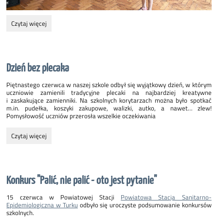
Gminny
Czytaj więcej
Konkurs
Piosenki
"Rozśpiewane
nutki":
Dzień bez plecaka
Piętnastego czerwca w naszej szkole odbył się wyjątkowy dzień, w którym
uczniowie zamienili tradycyjne plecaki na najbardziej kreatywne
i zaskakujące zamienniki. Na szkolnych korytarzach można było spotkać
m.in. pudełka, koszyki zakupowe, walizki, autko, a nawet… zlew!
Pomysłowość uczniów przerosła wszelkie oczekiwania
Dzień
Czytaj więcej
bez
plecaka:
Konkurs "Palić, nie palić - oto jest pytanie"
15 czerwca w Powiatowej Stacji
Powiatowa Stacja Sanitarno-
Epidemiologiczna w Turku
odbyło się uroczyste podsumowanie konkursów
szkolnych.