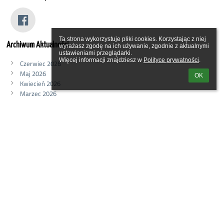
Ta strona wykorzystuje pliki cookies. Korzystając z niej 
Archiwum Aktualności
wyrażasz zgodę na ich używanie, zgodnie z aktualnymi 
ustawieniami przeglądarki.

Więcej informacji znajdziesz w 
Polityce prywatności
.
Czerwiec 2026
Maj 2026
OK
Kwiecień 2026
Marzec 2026
Luty 2026
Styczeń 2026
Grudzień 2025
Listopad 2025
Październik 2025
Wrzesień 2025
Sierpień 2025
Lipiec 2025
Czerwiec 2025
Maj 2025
Kwiecień 2025
Marzec 2025
Luty 2025