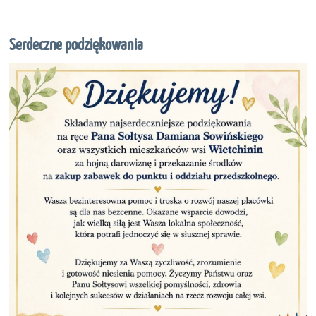
czytam,
jak
czytam"
Serdeczne podziękowania
-
ogólnopolska
akcja
czytelnicza: