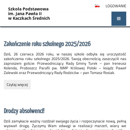
LOGOWANIE
Szkoła Podstawowa
im. Jana Pawła II
w Kaczkach Średnich
Strona
Zakończenie roku szkolnego 2025/2026
główna
Dziś, 26 czerwca 2026 roku, w naszej szkole odbyła się uroczystość
zakończenia roku szkolnego 2025/2026. Swoją obecnością zaszczycili nas
zaproszeni goście: Przewodniczący Rady Gminy Turek – pan Ireneusz
Kolenda, Proboszcz Parafii pw. NMP Królowej Polski – ksiądz Paweł
Zalewski oraz Przewodniczący Rady Rodziców – pan Tomasz Rosiak.
Zakończenie
Czytaj więcej
roku
szkolnego
2025/2026:
Drodzy absolwenci!
Dziś zamykacie ważny rozdział swojego życia i rozpoczynacie nową, pełną
wyzwań drogę. Życzymy Wam odwagi w realizacji marzeń, wiary we