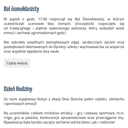
w
Bal ósmoklasisty
Turku:
W piątek o godz. 17:30 rozpoczął się Bal Ósmoklasisty, w którym
uczestniczyli uczniowie klas ósmych. Uroczystość rozpoczęła się
od tradycyjnego i pięknie wykonanego poloneza, który wzbudził wiele
emocji i zachwyt zgromadzonych gości.
Nie zabrakło wspólnych pamiątkowych zdjęć, serdecznych życzeń oraz
podziękowań skierowanych do Dyrekcji szkoły i wychowawców za wsparcie
oraz wspólnie spędzone lata nauki.
Bal
Czytaj więcej
ósmoklasisty:
Dzień Rodziny
Za nami wyjątkowy festyn z okazji Dnia Dziecka pełen radości, uśmiechu
i sportowych emocji!
Na uczestników czekało mnóstwo atrakcji – gry i zabawy sportowe, m.in.
ringo, gra w palanta, konkurencje sprawnościowe oraz przeciąganie liny.
Rywalizacja była bardzo zacięta zarówno wśród dzieci, jak i rodziców!