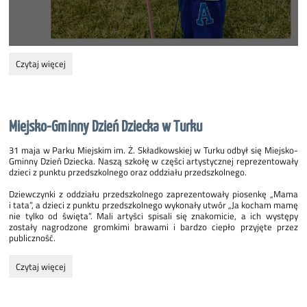
Wycieczka
Czytaj więcej
do
Lawendowej
Willi:
Miejsko-Gminny Dzień Dziecka w Turku
31 maja w Parku Miejskim im. Ż. Składkowskiej w Turku odbył się Miejsko-
Gminny Dzień Dziecka. Naszą szkołę w części artystycznej reprezentowały
dzieci z punktu przedszkolnego oraz oddziału przedszkolnego.
Dziewczynki z oddziału przedszkolnego zaprezentowały piosenkę „Mama
i tata”, a dzieci z punktu przedszkolnego wykonały utwór „Ja kocham mamę
nie tylko od święta”. Mali artyści spisali się znakomicie, a ich występy
zostały nagrodzone gromkimi brawami i bardzo ciepło przyjęte przez
publiczność.
Miejsko-
Czytaj więcej
Gminny
Dzień
Dziecka