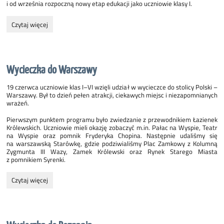
i od września rozpoczną nowy etap edukacji jako uczniowie klasy I.
Zakończenie
Czytaj więcej
roku
2025/2026
w
punkcie
Wycieczka do Warszawy
i
oddziale
19 czerwca uczniowie klas I–VI wzięli udział w wycieczce do stolicy Polski –
przedszkolnym:
Warszawy. Był to dzień pełen atrakcji, ciekawych miejsc i niezapomnianych
wrażeń.
Pierwszym punktem programu było zwiedzanie z przewodnikiem Łazienek
Królewskich. Uczniowie mieli okazję zobaczyć m.in. Pałac na Wyspie, Teatr
na Wyspie oraz pomnik Fryderyka Chopina. Następnie udaliśmy się
na warszawską Starówkę, gdzie podziwialiśmy Plac Zamkowy z Kolumną
Zygmunta III Wazy, Zamek Królewski oraz Rynek Starego Miasta
z pomnikiem Syrenki.
Wycieczka
Czytaj więcej
do
Warszawy: