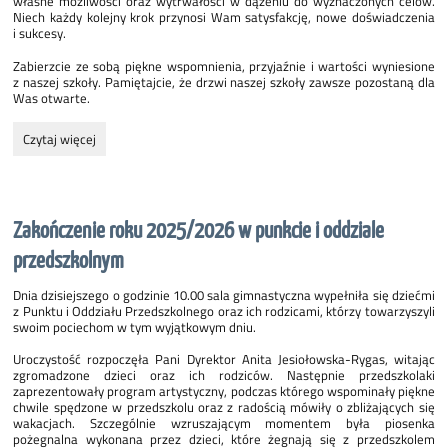
własne możliwości oraz wytrwałości w dążeniu do wyznaczonych celów.
Niech każdy kolejny krok przynosi Wam satysfakcję, nowe doświadczenia
i sukcesy.
Zabierzcie ze sobą piękne wspomnienia, przyjaźnie i wartości wyniesione
z naszej szkoły. Pamiętajcie, że drzwi naszej szkoły zawsze pozostaną dla
Was otwarte.
Drodzy
Czytaj więcej
absolwenci!:
Zakończenie roku 2025/2026 w punkcie i oddziale
przedszkolnym
Dnia dzisiejszego o godzinie 10.00 sala gimnastyczna wypełniła się dziećmi
z Punktu i Oddziału Przedszkolnego oraz ich rodzicami, którzy towarzyszyli
swoim pociechom w tym wyjątkowym dniu.
Uroczystość rozpoczęła Pani Dyrektor Anita Jesiołowska-Rygas, witając
zgromadzone dzieci oraz ich rodziców. Następnie przedszkolaki
zaprezentowały program artystyczny, podczas którego wspominały piękne
chwile spędzone w przedszkolu oraz z radością mówiły o zbliżających się
wakacjach. Szczególnie wzruszającym momentem była piosenka
pożegnalna wykonana przez dzieci, które żegnają się z przedszkolem