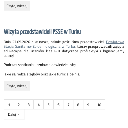
Dzień
Czytaj więcej
Rodziny:
Wizyta przedstawicieli PSSE w Turku
Dnia 27.05.2026 r. w naszej szkole gościliśmy przedstawicieli
Powiatowa
Stacja Sanitarno-Epidemiologiczna w Turku
, którzy przeprowadzili zajęcia
edukacyjne dla uczniów klas I–III dotyczące profilaktyki i higieny jamy
ustnej.
Podczas spotkania uczniowie dowiedzieli się:
jakie są rodzaje zębów oraz jakie funkcje pełnią,
Wizyta
Czytaj więcej
przedstawicieli
PSSE
w
1
2
3
4
5
6
7
8
9
10
Turku:
Dalej