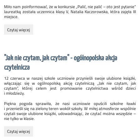
Miło nam poinformować, że w konkursie „Palić, nie palić – oto jest pytanie”
laureatką została uczennica klasy V, Natalia Kaczorowska, która zajęła III
miejsce.
Konkurs
Czytaj więcej
"Palić,
nie
palić
-
"Jak nie czytam, jak czytam" - ogólnopolska akcja
oto
jest
czytelnicza
pytanie":
12 czerwca w naszej szkole uczniowie przynieśli swoje ulubione książki,
włączając się w ogólnopolską akcję czytelniczą „Jak nie czytam, jak
czytam”, której celem jest promowanie czytelnictwa wśród dzieci
i młodzieży.
Piękna pogoda sprawiła, że nasi uczniowie opuścili szkolne ławki
i przenieśli się na zielony teren wokół szkoły. W miłej atmosferze wspólnie
czytali swoje ulubione książki, udowadniając, że czytać można wszędzie –
nie tylko w klasie.
"Jak
Czytaj więcej
nie